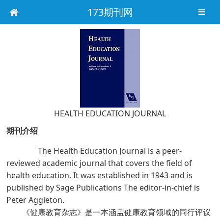
173期刊网
HEALTH EDUCATION JOURNAL
期刊介绍
The Health Education Journal is a peer-
reviewed academic journal that covers the field of
health education. It was established in 1943 and is
published by Sage Publications The editor-in-chief is
Peter Aggleton.
《健康教育杂志》是一本涵盖健康教育领域的同行评议