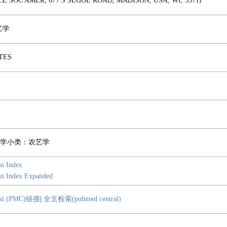
E SOC AMER, 677 S SEGOE ROAD, MADISON, USA, WI, 53711
艺学
TES
学小类：农艺学
on Index
ion Index Expanded
ral (PMC)链接
|
全文检索(pubmed central)