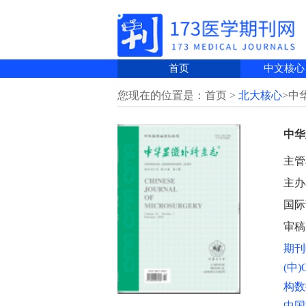
首页
中文核心
您现在的位置是：首页 >
北大核心
>中
中华
主管
主办
国际刊
审稿
期刊
(中
构数
中国