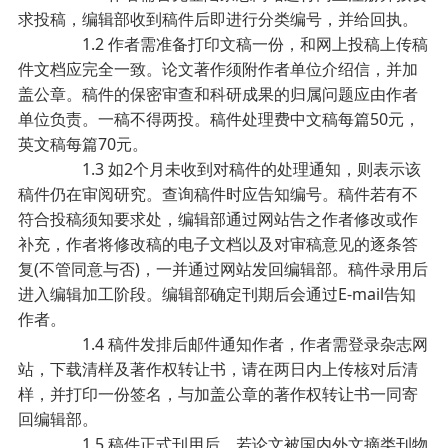
求投稿，编辑部收到稿件后即进行分类编号，并给回执。
1.2 作者需准备打印文稿一份，和网上投稿上传稿
件文档应完全一致。论文著作须附作者单位介绍信，并加
盖公章。稿件的保密审查和科研成果的归属问题应由作者
单位负责。一稿不得两投。稿件处理费中文稿每篇50元，
英文稿每篇70元。
1.3 如2个月未收到对稿件的处理通知，则表示该
稿件仍在审阅研究。查询稿件时应告知编号。稿件若有不
符合投稿须知要求处，编辑部通过网站告之作者修改或作
补充，作者将修改稿的电子文档以及对审稿意见的逐条答
复(不管同意与否)，一并通过网站发回编辑部。稿件录用后
进入编辑加工阶段。编辑部确定刊期后会通过E-mail告知
作者。
1.4 稿件发排后邮件通知作者，作者需登录杂志网
站，下载清样及著作权转让书，请在两日内上传核对后清
样，并打印一份签名，与加盖公章的著作权转让书一同寄
回编辑部。
1.5 稿件正式刊用后，若论文被国内外文摘类刊物