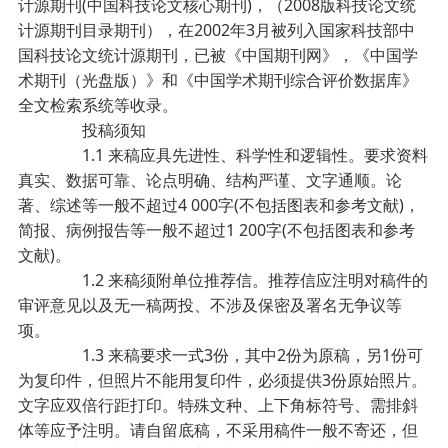
计源期刊(中国科技论文核心期刊)，（2008版科技论文统
计源期刊目录期刊），在2002年3月被列入国家科技部中
国科技论文统计源期刊，已被《中国期刊网》，《中国学
术期刊（光盘版）》和《中国学术期刊综合评价数据库》
全文检索系统等收录。
投稿须知
1.1 来稿应具先进性、科学性和逻辑性。要求资料
真实、数据可靠、论点明确、结构严谨、文字通顺。论
著、综述等一般不超过4 000字(不包括图表和参考文献)，
简报、病例报告等一般不超过1 200字(不包括图表和参考
文献)。
1.2 来稿须附单位推荐信。推荐信应注明对稿件的
审评意见以及无一稿两投、不涉及保密及署名无争议等
项。
1.3 来稿要求一式3份，其中2份为原稿，另1份可
为复印件，但照片不能用复印件，必须提供3份原始照片。
文字应双倍行距打印。特殊文种、上下角标符号、需排斜
体等应予注明。请自留底稿，不采用稿件一般不寄还，但