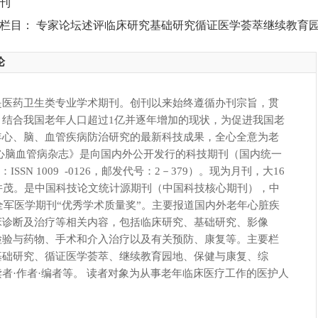
刊
栏目： 专家论坛述评临床研究基础研究循证医学荟萃继续教育
论
是医药卫生类专业学术期刊。创刊以来始终遵循办刊宗旨，贯
，结合我国老年人口超过1亿并逐年增加的现状，为促进我国老
年心、脑、血管疾病防治研究的最新科技成果，全心全意为老
心脑血管病杂志》是向国内外公开发行的科技期刊（国内统一
：ISSN 1009 -0126，邮发代号：2－379）。现为月刊，大16
并茂。是中国科技论文统计源期刊（中国科技核心期刊），中
得全军医学期刊“优秀学术质量奖”。主要报道国内外老年心脏疾
床诊断及治疗等相关内容，包括临床研究、基础研究、影像
检验与药物、手术和介入治疗以及有关预防、康复等。主要栏
基础研究、循证医学荟萃、继续教育园地、保健与康复、综
者·作者·编者等。 读者对象为从事老年临床医疗工作的医护人