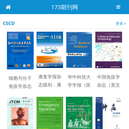
173期刊网
CSCD
更多 »
康复学报杂
华中科技大
中国免疫学
细胞与分子
志级别，康
学学报（医
杂志（英文
免疫学杂志
复学报快速
学）（英德
版）杂志级
级别，细胞
发表
文版）杂志
别，中国免
与分子免疫
级
疫
学