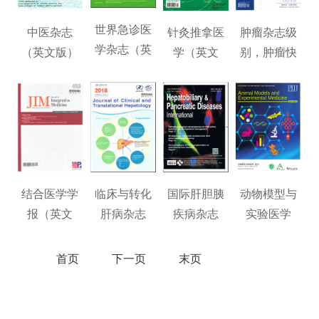
世界急诊医
中医杂志
针灸推拿医
肿瘤杂志级
学杂志（英
（英文版）
学（英文
别，肿瘤快
文）杂志级
杂志级别，
版）杂志级
速发表
别，世界急
中医杂志
别，针灸推
诊
（英文
拿医
结合医学学
临床与转化
国际肝胆胰
动物模型与
报（英文
肝病杂志
疾病杂志
实验医学
版）杂志级
（英文版）
（英文版）
（英文）杂
别，结合医
杂志级别，
杂志级别，
志级别，动
首页
下一页
末页
学学
临床
国际
物模