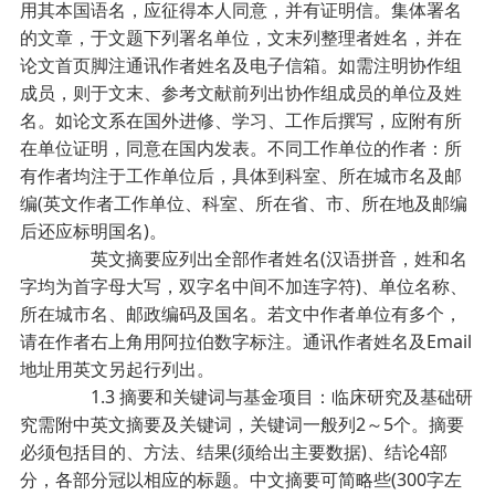
用其本国语名，应征得本人同意，并有证明信。集体署名
的文章，于文题下列署名单位，文末列整理者姓名，并在
论文首页脚注通讯作者姓名及电子信箱。如需注明协作组
成员，则于文末、参考文献前列出协作组成员的单位及姓
名。如论文系在国外进修、学习、工作后撰写，应附有所
在单位证明，同意在国内发表。不同工作单位的作者：所
有作者均注于工作单位后，具体到科室、所在城市名及邮
编(英文作者工作单位、科室、所在省、市、所在地及邮编
后还应标明国名)。
英文摘要应列出全部作者姓名(汉语拼音，姓和名
字均为首字母大写，双字名中间不加连字符)、单位名称、
所在城市名、邮政编码及国名。若文中作者单位有多个，
请在作者右上角用阿拉伯数字标注。通讯作者姓名及Email
地址用英文另起行列出。
1.3 摘要和关键词与基金项目：临床研究及基础研
究需附中英文摘要及关键词，关键词一般列2～5个。摘要
必须包括目的、方法、结果(须给出主要数据)、结论4部
分，各部分冠以相应的标题。中文摘要可简略些(300字左