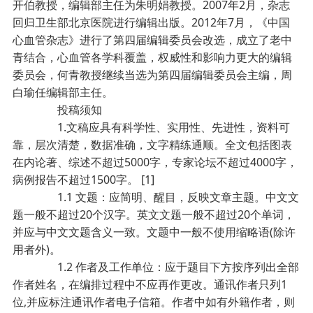
开伯教授，编辑部主任为朱明娟教授。2007年2月，杂志
回归卫生部北京医院进行编辑出版。2012年7月，《中国
心血管杂志》进行了第四届编辑委员会改选，成立了老中
青结合，心血管各学科覆盖，权威性和影响力更大的编辑
委员会，何青教授继续当选为第四届编辑委员会主编，周
白瑜任编辑部主任。
投稿须知
1.文稿应具有科学性、实用性、先进性，资料可
靠，层次清楚，数据准确，文字精练通顺。全文包括图表
在内论著、综述不超过5000字，专家论坛不超过4000字，
病例报告不超过1500字。 [1]
1.1 文题：应简明、醒目，反映文章主题。中文文
题一般不超过20个汉字。英文文题一般不超过20个单词，
并应与中文文题含义一致。文题中一般不使用缩略语(除许
用者外)。
1.2 作者及工作单位：应于题目下方按序列出全部
作者姓名，在编排过程中不应再作更改。通讯作者只列1
位,并应标注通讯作者电子信箱。作者中如有外籍作者，则