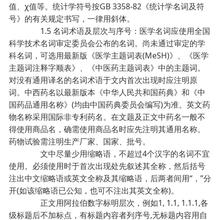
值、χ值等。统计学符号按GB 3358-82《统计学名词及符
号》的有关规定书写，一律用斜体。
1.5 名词术语及层次与序号：医学名词应使用全国
科学技术名词审定委员会公布的名词。尚未通过审定的学
科名词，可选用最新版《医学主题词表(MeSH)》、《医学
主题词注释字顺表》、《中医药主题词表》中的主题词。
对没有通用译名的名词术语于文内首次出现时应注明原
词。中西药名以最新版本《中华人民共和国药典》和《中
国药品通用名称》(均由中国药典委员会编写)为准。英文药
物名称采用国际非专利药名。在文题及正文中药名一般不
得使用商品名，确需使用商品名时应先注明其通用名称。
药物试验需注明生产厂家、国家、批号。
文中尽量少用缩略语，不超过4个汉字的名词不宜
使用。必须使用时于首次出现处先叙述其全称，然后括号
注出中文缩略语或英文全称及其缩略语，后两者间用“，”分
开(如该缩略语已公知，也可不注出其英文全称)。
正文用阿拉伯数字标明层次，例如1, 1.1, 1.1.1,各
级标题后不加标点，有标题内容者列序号,无标题内容用自