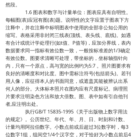
然段。
1.6 图表和数字与计量单位：图表应具有自明性。
每幅图(表)应冠有图(表)题。说明性的文字应置于图表下方
注释中，并在注释中标明图表中使用的全部非公知公用的
缩写。表格采用非封闭三线表(顶线、表头线、底线)。如遇
有合计或统计学处理行(如t值、P值等)，应加分界线，表内
数据要求同一指标有效位数一致，一般按标准差的1/3确定
有效位数。图要求清晰可处理，带坐标的，坐标轴指针向
内，只有一个原点，高与宽的比例约为5∶7 。照片图要求有
良好的清晰度和对比度。图中需标注符号(包括箭头)。若刊
用人像，应征得本人的书面同意，或遮盖其能被辨认出系
何人的部分。大体标本照片在图内应有尺度标记。病理照
片要求注明染色方法和放大倍数。图、表中如有引自他刊
者,应注明出处。
执行GB/T 15835-1995《关于出版物上数字用法
的规定》。公历世纪、年代、年、月、日、时刻和计数、
计量均用阿拉伯数字。小数点前或后超过3位数字时，每3
位数字1组，组间空1/4个汉字空，对于恰好为小数点前后4