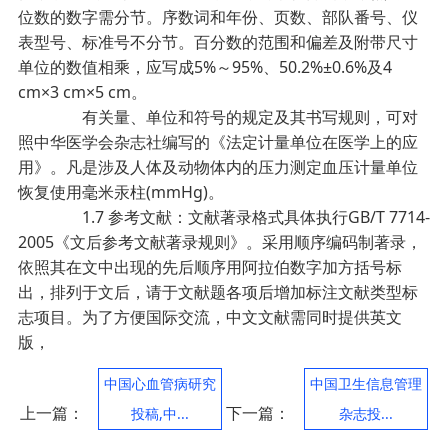
位数的数字需分节。序数词和年份、页数、部队番号、仪
表型号、标准号不分节。百分数的范围和偏差及附带尺寸
单位的数值相乘，应写成5%～95%、50.2%±0.6%及4
cm×3 cm×5 cm。
有关量、单位和符号的规定及其书写规则，可对
照中华医学会杂志社编写的《法定计量单位在医学上的应
用》。凡是涉及人体及动物体内的压力测定血压计量单位
恢复使用毫米汞柱(mmHg)。
1.7 参考文献：文献著录格式具体执行GB/T 7714-
2005《文后参考文献著录规则》。采用顺序编码制著录，
依照其在文中出现的先后顺序用阿拉伯数字加方括号标
出，排列于文后，请于文献题各项后增加标注文献类型标
志项目。为了方便国际交流，中文文献需同时提供英文
版，
中国心血管病研究
中国卫生信息管理
上一篇：
下一篇：
投稿,中...
杂志投...