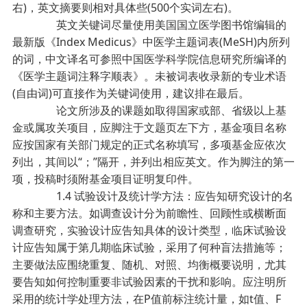
右)，英文摘要则相对具体些(500个实词左右)。
英文关键词尽量使用美国国立医学图书馆编辑的
最新版《Index Medicus》中医学主题词表(MeSH)内所列
的词，中文译名可参照中国医学科学院信息研究所编译的
《医学主题词注释字顺表》。未被词表收录新的专业术语
(自由词)可直接作为关键词使用，建议排在最后。
论文所涉及的课题如取得国家或部、省级以上基
金或属攻关项目，应脚注于文题页左下方，基金项目名称
应按国家有关部门规定的正式名称填写，多项基金应依次
列出，其间以“；”隔开，并列出相应英文。作为脚注的第一
项，投稿时须附基金项目证明复印件。
1.4 试验设计及统计学方法：应告知研究设计的名
称和主要方法。如调查设计分为前瞻性、回顾性或横断面
调查研究，实验设计应告知具体的设计类型，临床试验设
计应告知属于第几期临床试验，采用了何种盲法措施等；
主要做法应围绕重复、随机、对照、均衡概要说明，尤其
要告知如何控制重要非试验因素的干扰和影响。应注明所
采用的统计学处理方法，在P值前标注统计量，如t值、F