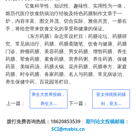
它集科学性、知识性、趣味性、实用性为一体，
熔历代医疗饮食防病治疗经验及特色药膳制作文章于一
炉，内容丰富、图文并茂、切合实际、雅俗共赏、一册在
手，将给您带来饮食文化的享受和健康的保证。
《东方药膳》杂志常设栏目：药膳论坛、药膳研
究、常见病治疗、药膳、药膳斋随笔、饮食与健康、药膳
门诊、肿瘤药膳、美容药膳、男女药膳、增智药膳、养生
药膳、荤食药膳、素食药膳、营养药粥、养生药酒、保健
药茶、美味药汤、药膳火锅、花卉药膳、药膳单方、家庭
药膳、时令药膳、各家药膳、名人与药膳、常见病诊治、
养生保健中药、百花园等栏目。
养生大世界投稿，
亚太传统医药级
上一篇：
下一篇：
养生大...
别，亚太...
拨打免费咨询热线：18620853539
|
期刊论文投稿邮箱：
SCI@mebis.cn