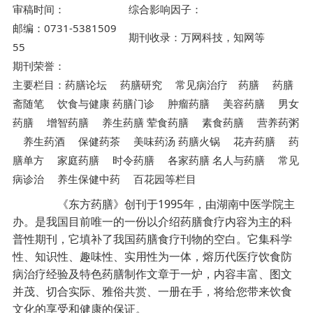
审稿时间：
综合影响因子：
邮编：0731-5381509
期刊收录：万网科技，知网等
55
期刊荣誉：
主要栏目：药膳论坛 药膳研究 常见病治疗 药膳 药膳
斋随笔 饮食与健康 药膳门诊 肿瘤药膳 美容药膳 男女
药膳 增智药膳 养生药膳 荤食药膳 素食药膳 营养药粥
养生药酒 保健药茶 美味药汤 药膳火锅 花卉药膳 药
膳单方 家庭药膳 时令药膳 各家药膳 名人与药膳 常见
病诊治 养生保健中药 百花园等栏目
《东方药膳》创刊于1995年，由湖南中医学院主
办。是我国目前唯一的一份以介绍药膳食疗内容为主的科
普性期刊，它填补了我国药膳食疗刊物的空白。它集科学
性、知识性、趣味性、实用性为一体，熔历代医疗饮食防
病治疗经验及特色药膳制作文章于一炉，内容丰富、图文
并茂、切合实际、雅俗共赏、一册在手，将给您带来饮食
文化的享受和健康的保证。