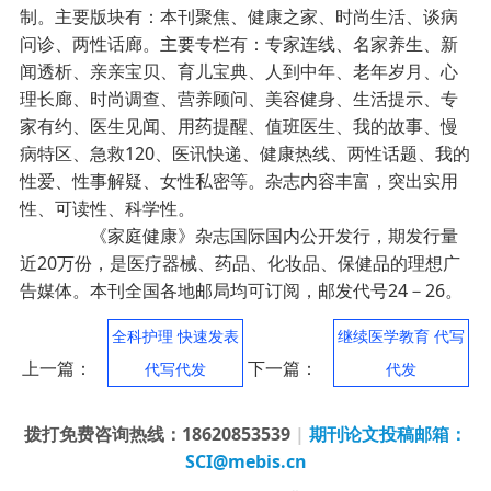
制。主要版块有：本刊聚焦、健康之家、时尚生活、谈病
问诊、两性话廊。主要专栏有：专家连线、名家养生、新
闻透析、亲亲宝贝、育儿宝典、人到中年、老年岁月、心
理长廊、时尚调查、营养顾问、美容健身、生活提示、专
家有约、医生见闻、用药提醒、值班医生、我的故事、慢
病特区、急救120、医讯快递、健康热线、两性话题、我的
性爱、性事解疑、女性私密等。杂志内容丰富，突出实用
性、可读性、科学性。
《家庭健康》杂志国际国内公开发行，期发行量
近20万份，是医疗器械、药品、化妆品、保健品的理想广
告媒体。本刊全国各地邮局均可订阅，邮发代号24－26。
全科护理 快速发表
继续医学教育 代写
上一篇：
下一篇：
代写代发
代发
拨打免费咨询热线：18620853539
|
期刊论文投稿邮箱：
SCI@mebis.cn