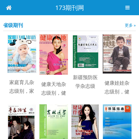
173期刊网
省级期刊
更多 »
新疆预防医
家庭育儿杂
健康娃娃杂
健康天地杂
学杂志级
志级别，家
志级别，健
志级别，健
别，新疆预
庭育儿快速
康娃娃快速
康天地发表
防医学杂志
发表
发表
快速