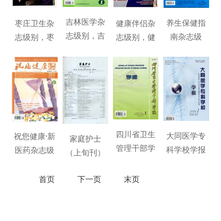
吉林医学杂
养生保健指
枣庄卫生杂
健康伴侣杂
志级别，吉
南杂志级
志级别，枣
志级别，健
林医学快速
别，养生保
庄卫生学术
康伴侣快速
发表
健指南快速
期刊
发表
发表
四川省卫生
大同医学专
祝您健康·新
家庭护士
管理干部学
科学校学报
医药杂志级
（上旬刊）
院学报杂志
杂志级别，
别，祝您健
杂志级别，
级别，四川
大同医学专
康·新医药快
首页
下一页
末页
家庭护士
省
科
（上旬