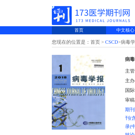
首页
中文核心
您现在的位置是：首页 >
CSCD
>病毒
病毒
主管
主办
国际刊
审稿
期刊
刊(
录(
技论