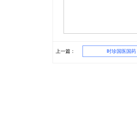
上一篇：
时珍国医国药