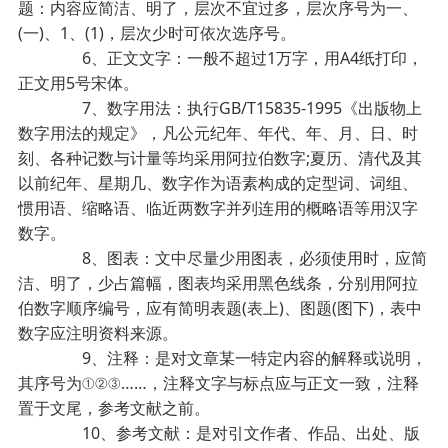
题：内容应简洁、明了，层次不宜过多，层次序号为一、
(一)、1、(1)，层次少时可依次选序号。
6、正文文字：一般不超过1万字，用A4纸打印，
正文用5号宋体。
7、数字用法：执行GB/T15835-1995《出版物上
数字用法的规定》，凡公元纪年、年代、年、月、日、时
刻、各种记数与计量等均采用阿拉伯数字;夏历、清代及其
以前纪年、星期几、数字作为语素构成的定型词、词组、
惯用语、缩略语、临近两数字并列连用的概略语等用汉字
数字。
8、图表：文中尽量少用图表，必须使用时，应简
洁、明了，少占篇幅，图表均采用黑色线条，分别用阿拉
伯数字顺序编号，应有简明表题(表上)、图题(图下)，表中
数字应注明资料来源。
9、注释：是对文章某一特定内容的解释或说明，
其序号为①②③……，注释文字与标点应与正文一致，注释
置于文尾，参考文献之前。
10、参考文献：是对引文作者、作品、出处、版