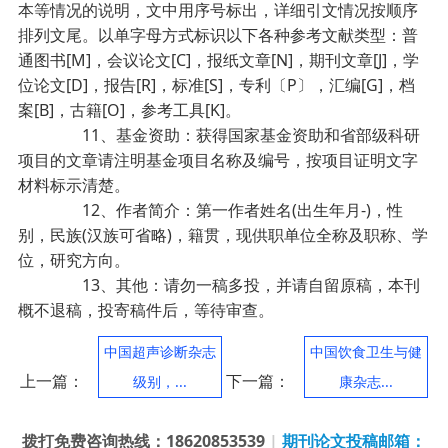
本等情况的说明，文中用序号标出，详细引文情况按顺序
排列文尾。以单字母方式标识以下各种参考文献类型：普
通图书[M]，会议论文[C]，报纸文章[N]，期刊文章[J]，学
位论文[D]，报告[R]，标准[S]，专利〔P〕，汇编[G]，档
案[B]，古籍[O]，参考工具[K]。
11、基金资助：获得国家基金资助和省部级科研
项目的文章请注明基金项目名称及编号，按项目证明文字
材料标示清楚。
12、作者简介：第一作者姓名(出生年月-)，性
别，民族(汉族可省略)，籍贯，现供职单位全称及职称、学
位，研究方向。
13、其他：请勿一稿多投，并请自留原稿，本刊
概不退稿，投寄稿件后，等待审查。
中国超声诊断杂志
中国饮食卫生与健
上一篇：
下一篇：
级别，...
康杂志...
拨打免费咨询热线：18620853539
|
期刊论文投稿邮箱：