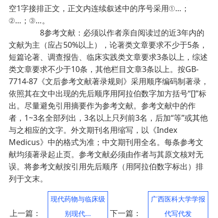
空1字接排正文，正文内连续叙述中的序号采用①…；
②…；③…。
8参考文献：必须以作者亲自阅读过的近3年内的
文献为主（应占50%以上），论著类文章要求不少于5条，
短篇论著、调查报告、临床实践类文章要求3条以上，综述
类文章要求不少于10条，其他栏目文章3条以上。按GB-
7714-87《文后参考文献著录规则》采用顺序编码制著录，
依照其在文中出现的先后顺序用阿拉伯数字加方括号“[]”标
出。尽量避免引用摘要作为参考文献。参考文献中的作
者，1~3名全部列出，3名以上只列前3名，后加“等”或其他
与之相应的文字。外文期刊名用缩写，以《Index
Medicus》中的格式为准；中文期刊用全名。每条参考文
献均须著录起止页。参考文献必须由作者与其原文核对无
误。将参考文献按引用先后顺序（用阿拉伯数字标出）排
列于文末。
现代药物与临床级
广西医科大学学报
上一篇：
下一篇：
别现代...
代写代发